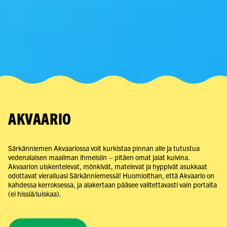
AKVAARIO
Särkänniemen Akvaariossa voit kurkistaa pinnan alle ja tutustua
vedenalaisen maailman ihmeisiin – pitäen omat jalat kuivina.
Akvaarion uiskentelevat, mönkivät, matelevat ja hyppivät asukkaat
odottavat vierailuasi Särkänniemessä! Huomioithan, että Akvaario on
kahdessa kerroksessa, ja alakertaan pääsee valitettavasti vain portaita
(ei hissiä/luiskaa).