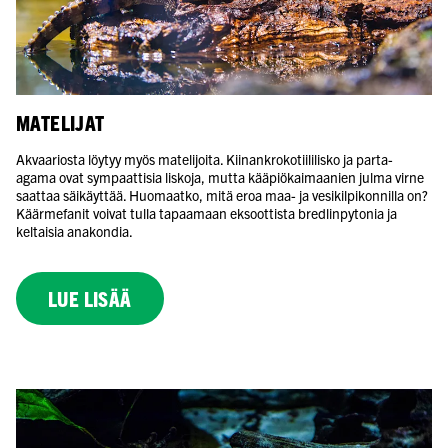
MATELIJAT
Akvaariosta löytyy myös matelijoita. Kiinankrokotiililisko ja parta-
agama ovat sympaattisia liskoja, mutta kääpiökaimaanien julma virne
saattaa säikäyttää. Huomaatko, mitä eroa maa- ja vesikilpikonnilla on?
Käärmefanit voivat tulla tapaamaan eksoottista bredlinpytonia ja
keltaisia anakondia.
LUE LISÄÄ