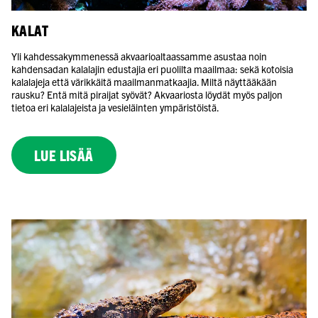
KALAT
Yli kahdessakymmenessä akvaarioaltaassamme asustaa noin
kahdensadan kalalajin edustajia eri puolilta maailmaa: sekä kotoisia
kalalajeja että värikkäitä maailmanmatkaajia. Miltä näyttääkään
rausku? Entä mitä piraijat syövät? Akvaariosta löydät myös paljon
tietoa eri kalalajeista ja vesieläinten ympäristöistä.
LUE LISÄÄ