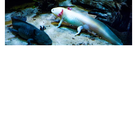
SAMMAKKOELÄIMET
Akvaariosta löytyy myös sammakkoeläimiä, kuten maailman
myrkyllisimpiin eläimiin kuuluvia keltanuolimyrkkysammakoita sekä
hauskannäköisiä salamantereihin kuuluvia aksolotleja, jotka pysyvät
koko elämänsä ajan toukkamuodossaan.
LUE LISÄÄ