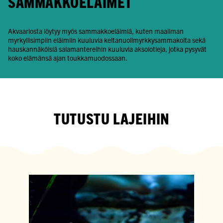
SAMMAKKO­ELÄIMET
Akvaariosta löytyy myös sammakkoeläimiä, kuten maailman
myrkyllisimpiin eläimiin kuuluvia keltanuolimyrkkysammakoita sekä
hauskannäköisiä salamantereihin kuuluvia aksolotleja, jotka pysyvät
koko elämänsä ajan toukkamuodossaan.
TUTUSTU LAJEIHIN