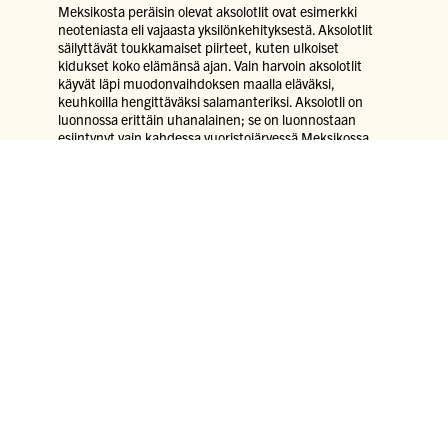
Meksikosta peräisin olevat aksolotlit ovat esimerkki
neoteniasta eli vajaasta yksilönkehityksestä. Aksolotlit
säilyttävät toukkamaiset piirteet, kuten ulkoiset
kidukset koko elämänsä ajan. Vain harvoin aksolotlit
käyvät läpi muodonvaihdoksen maalla eläväksi,
keuhkoilla hengittäväksi salamanteriksi. Aksolotli on
luonnossa erittäin uhanalainen; se on luonnostaan
esiintynyt vain kahdessa vuoristojärvessä Meksikossa.
Aksolotlit lisääntyvät helposti akvaariossa ja niistä on
jalostettu useita värimuunnoksia. Särkänniemen
aksolotlit ovat viljeltyjä eivätkä luonnosta pyydystettyjä.
Aksolotlit ovat lisääntyneet Särkänniemen Akvaariossa
useita kertoja.
OSTA LIPUT