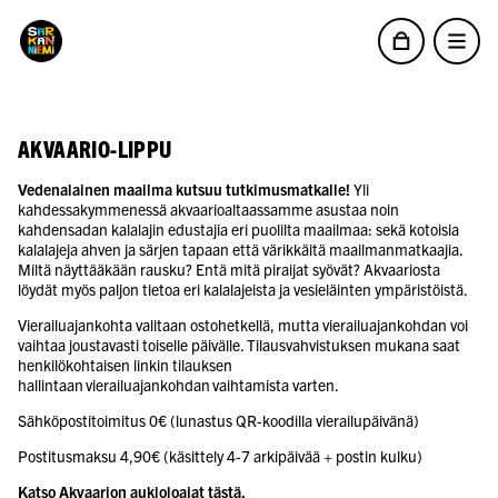
AKVAARIO-LIPPU
Vedenalainen maailma kutsuu tutkimusmatkalle!
Yli
kahdessakymmenessä akvaarioaltaassamme asustaa noin
kahdensadan kalalajin edustajia eri puolilta maailmaa: sekä kotoisia
kalalajeja ahven ja särjen tapaan että värikkäitä maailmanmatkaajia.
Miltä näyttääkään rausku? Entä mitä piraijat syövät? Akvaariosta
löydät myös paljon tietoa eri kalalajeista ja vesieläinten ympäristöistä.
Vierailuajankohta valitaan ostohetkellä, mutta vierailuajankohdan voi
vaihtaa joustavasti toiselle päivälle. Tilausvahvistuksen mukana saat
henkilökohtaisen linkin tilauksen
hallintaan vierailuajankohdan vaihtamista varten.
Sähköpostitoimitus 0€ (lunastus QR-koodilla vierailupäivänä)
Postitusmaksu 4,90€ (käsittely 4-7 arkipäivää + postin kulku)
Katso Akvaarion aukioloajat
tästä
.