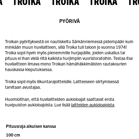
A TROIKA TROIKA TROIKA TR
PYÖRIVÄ
Troikan pyörityksestä on nautiskeltu Särkänniemessä pidempään kuin
minkään muun huvilaitteen, sillä Troika tuli taloon jo vuonna 1974!
Troika sopii hyvin myös pienemmille hurjapäille, joiden uskallus tai
pituus ei ihan vielä riitä kaikista hurjimpiin vuoristoratoihin. Testaa itse
huvilaitteen ilmava meno Troikan hämähäkkimäisten rautakourien
hauskassa kieputuksessa.
Troika sopii myös liikuntarajoitteisille. Laitteeseen siirtymisessä
tarvitaan avustajaa.
Huomioithan, että huvilaitteiden aukioloajat saattavat erota
huvipuiston aukioloajoista. Lue lisää
laitteiden aukioloajoista
.
Pituusraja aikuisen kanssa
100 cm