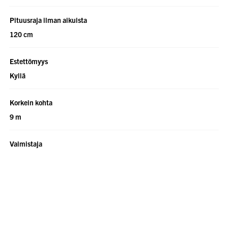
Pituusraja ilman aikuista
120 cm
Estettömyys
Kyllä
Korkein kohta
9 m
Valmistaja
Huss
Rakennusvuosi
1975
Asiakaspaikat