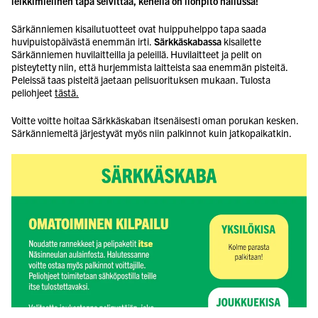
leikkimielinen tapa selvittää, kenellä on ilonpito hallussa!
Särkänniemen kisailutuotteet ovat huippuhelppo tapa saada
huvipuistopäivästä enemmän irti.
Särkkäskabassa
kisailette
Särkänniemen huvilaitteilla ja peleillä. Huvilaitteet ja pelit on
pisteytetty niin, että hurjemmista laitteista saa enemmän pisteitä.
Peleissä taas pisteitä jaetaan pelisuorituksen mukaan. Tulosta
peliohjeet
tästä.
Voitte voitte hoitaa Särkkäskaban itsenäisesti oman porukan kesken.
Särkänniemeltä järjestyvät myös niin palkinnot kuin jatkopaikatkin.