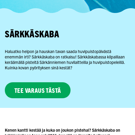
SÄRKKÄSKABA
Haluatko helpon ja hauskan tavan saada huvipuistopäivästä
enemmän irti? Särkkäskaba on ratkaisu! Särkkäskabassa kilpaillaan
keräämällä pisteitä Särkänniemen huvilaitteilla ja huvipuistopeleillä.
Kuinka kovan pyörityksen sinä kestät?
TEE VARAUS TÄSTÄ
Kenen kantti kestää ja kuka on joukon pistehai? Särkkäskaba on