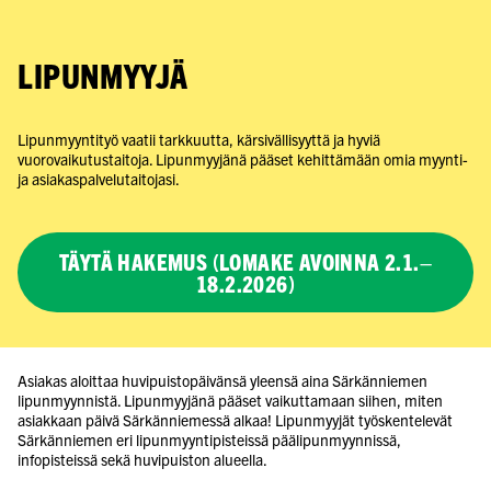
LIPUNMYYJÄ
Lipunmyyntityö vaatii tarkkuutta, kärsivällisyyttä ja hyviä
vuorovaikutustaitoja. Lipunmyyjänä pääset kehittämään omia myynti-
ja asiakaspalvelutaitojasi.
TÄYTÄ HAKEMUS (LOMAKE AVOINNA 2.1.–
18.2.2026)
Asiakas aloittaa huvipuistopäivänsä yleensä aina Särkänniemen
lipunmyynnistä. Lipunmyyjänä pääset vaikuttamaan siihen, miten
asiakkaan päivä Särkänniemessä alkaa! Lipunmyyjät työskentelevät
Särkänniemen eri lipunmyyntipisteissä päälipunmyynnissä,
infopisteissä sekä huvipuiston alueella.