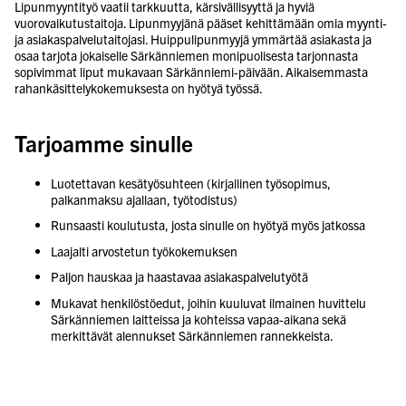
Lipunmyyntityö vaatii tarkkuutta, kärsivällisyyttä ja hyviä
vuorovaikutustaitoja. Lipunmyyjänä pääset kehittämään omia myynti-
ja asiakaspalvelutaitojasi. Huippulipunmyyjä ymmärtää asiakasta ja
osaa tarjota jokaiselle Särkänniemen monipuolisesta tarjonnasta
sopivimmat liput mukavaan Särkänniemi-päivään. Aikaisemmasta
Tarjoamme sinulle
Luotettavan kesätyösuhteen (kirjallinen työsopimus,
palkanmaksu ajallaan, työtodistus)
Runsaasti koulutusta, josta sinulle on hyötyä myös jatkossa
Laajalti arvostetun työkokemuksen
Paljon hauskaa ja haastavaa asiakaspalvelutyötä
Mukavat henkilöstöedut, joihin kuuluvat ilmainen huvittelu
Särkänniemen laitteissa ja kohteissa vapaa-aikana sekä
merkittävät alennukset Särkänniemen rannekkeista,
ravintoloista, kahviloista, kioskeista ja myymälöistä
Mahtavan työyhteisön ja työkaverit