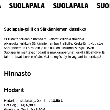
A SUOLAPALA SUOLAPALA SUOL
Suolapala-grilli on Särkänniemen klassikko
Grillistä tarjoillaan nimensä mukaisesti erilaisia suolaisia
pikaruokaherkkuja Särkänniemen huvittelijoille. Keskellä huvipuistoa,
Särkänniemen Estraadin ja Ilon aukion tuntumassa sijaitsevan
Suolapalan maittavat hodarit ja makkaraperunat kaikilla tilpehööreillä
tainnuttavat isonkin nälän. Maista myös täysin vegaanisia herkkuja!
Hinnasto
Hodarit
Hodari, ranskalaiset ja 0,4 l limu
13,50 €
Hot Dog
(L, M)
6,90 €
Vegehodari (Ve, L, M)
6,90 €