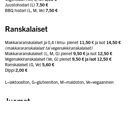
Juustohodari (L)
7,50 €
BBQ hodari (L, M, Ve)
7,50 €
Ranskalaiset
Makkararanskalaiset ja 0,4 l limu: pienet
11,50
€ ja isot
14,50 €
(makkararanskalaiset tai vegenakkiranskalaiset)
Makkararanskalaiset
(L, M, G) pienet
9,50 €
ja isot
12,50 €
Vegenakkiranskalaiset (Ve, G) pienet
9,50 € ja isot 12,50 €
Ranskalaiset (G, Ve)
5,60 €
Dippi
2,00 €
L=laktoositon, G=gluteeniton, M=maidoton, Ve=vegaaninen
Juomat
Limumuki 0,4 l
JuJU
Cola, Cola 2.0, Jaffa, Pouta Possun vadelmalimu,
sooda
4,00 €
Limupullot 0,5 l
4,70 €
Kivennäisvedet 0,5 l
4,70 €
Lähdevesi 0,5 l
3,30 €