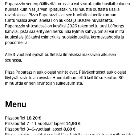
Paparazzin vedenpäälliseltä terassilta voi seurata niin huvilaitealueen
hulinaa kuin Näsijärven liplatustakin, tai nauttia buffasta sisällä
ravintolassa. Pizza Paparazzi sijaitsee huvilaitealueella rannan
tuntumassa aivan lähellä Ilon aukiota ja BOOM-huvilaitetta.
Paparazzin yhteydessä on kesäksi 2026 rakennettu uusi Löfbergs
kahvila, josta saa erityisen herkullisia kylmiä kahvijuomia! Vai miltä
kuulostaisi jääkahvi esimerkiksi suolakinuskilla, kermavaahdolla ja
popcorneilla!
Alle 3-vuotiaat syövät buffetista ilmaiseksi maksavan aikuisen
seurassa.
Pizza Paparazzin aukioloajat vaihtelevat. Päiväkohtaiset aukioloajat
löytyvät ravintolan ovesta. Huomioithan, että keittiö sulkeutuu 30
minuuttia ennen ravintolan sulkeutumista.
Menu
Pizzabuffet
18,20 €
Pizzabuffet 7–11-vuotiaat lapset
14,90 €
Pizzabuffet 3–6-vuotiaat lapset
8,80 €
Pizzavalikoima: vaihtelee päivittäin, tarjolla aina myös kasvisvaihtoehto