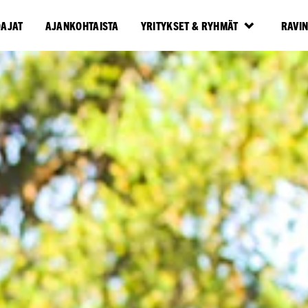
OAJAT
AJANKOHTAISTA
YRITYKSET & RYHMÄT
RAVI