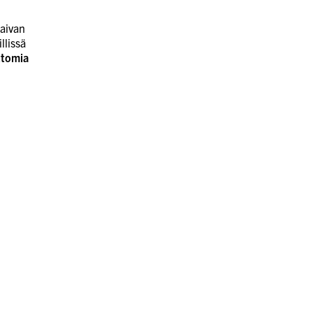
 aivan
llissä
ittomia