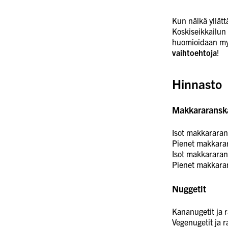
Kun nälkä yllätt
Koskiseikkailun 
huomioidaan myö
vaihtoehtoja
!
Hinnasto
Makkararanska
Isot makkararan
Pienet makkarar
Isot makkararan
Pienet makkara
Nuggetit
Kananugetit ja 
Vegenugetit ja 