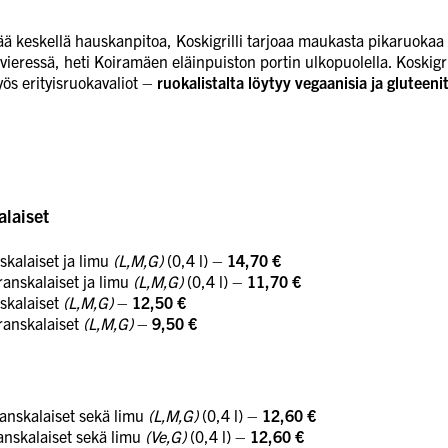
ää keskellä hauskanpitoa, Koskigrilli tarjoaa maukasta pikaruokaa
vieressä, heti Koiramäen eläinpuiston portin ulkopuolella. Koskigri
s erityisruokavaliot –
ruokalistalta löytyy vegaanisia ja gluteen
laiset
skalaiset ja limu
(L,M,G)
(0,4 l) –
14,70 €
anskalaiset ja limu
(L,M,G)
(0,4 l) –
11,70 €
skalaiset
(L,M,G)
–
12,50 €
ranskalaiset
(L,M,G)
–
9,50 €
ranskalaiset sekä limu
(L,M,G)
(0,4 l) –
12,60 €
ranskalaiset sekä limu
(Ve,G)
(0,4 l) –
12,60 €