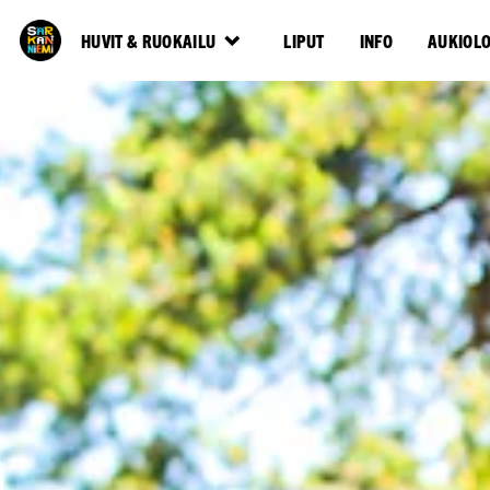
HUVIT & RUOKAILU
LIPUT
INFO
AUKIOL