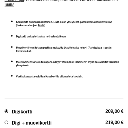
täältä
.
Kausikortti on henkilökohtainen. Lisää oston yhteydessä passikuvamainen kasvokuva
(tarkemmat ohjeet
täällä
).
Digikortti on käytettävissä heti oston jälkeen.
Muovikortti toimitetaan postitse maksutta (käsittelyaika noin 4–7 arkipäivää + postin
toimitusaika).
Maksuvaiheessa toimitustapana näkyy “sähköposti (ilmainen)” myös muovikortin tilauksen
yhteydessä.
Verkkokaupasta ostettua Kausikorttia ei lunasteta takaisin.
Digikortti
209,00 €
Digi + muovikortti
219,00 €