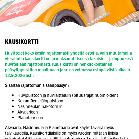
KAUSIKORTTI
Huvittelet koko kesän rajattomasti yhdellä ostolla. Vain muutamalla
vierailulla kausikortti on jo maksanut itsensä takaisin – ja loppukesä
huvitellaan rajattomasti. Kausikortti on henkilökohtainen
pääsylippusi ilon maailmaan ja se on voimassa ostopäivästä alkaen
12.9.2026 asti.
Sisältää rajattoman sisäänpääsyn:
Huvipuistoon ja huvilaitteisiin (pituusrajat huomioiden)
Koiramäen eläinpuistoon
Näsinneulan näkötorniin
Akvaarioon
Planetaarioon
Akvaario, Näsinneula ja Planetaario ovat käytettävissä myös
talvikaudella. Kausikorttilaisille on myös vuoden mittaan iloisia
erikoisetuja
! Ei voimassa erillistapahtumissa. Lue lisää Kausikortista