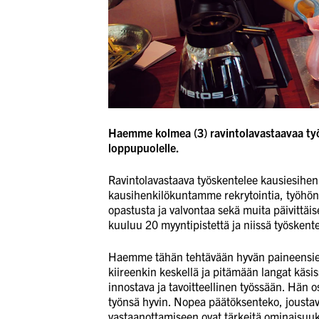
Haemme kolmea (3) ravintolavastaavaa ty
loppupuolelle.
Ravintolavastaava työskentelee kausiesihenk
kausihenkilökuntamme rekrytointia, työhön 
opastusta ja valvontaa sekä muita päivittäis
kuuluu 20 myyntipistettä ja niissä työskent
Haemme tähän tehtävään hyvän paineensiet
kiireenkin keskellä ja pitämään langat käsi
innostava ja tavoitteellinen työssään. Hän o
työnsä hyvin. Nopea päätöksenteko, jousta
vastaanottamiseen ovat tärkeitä ominaisuuk