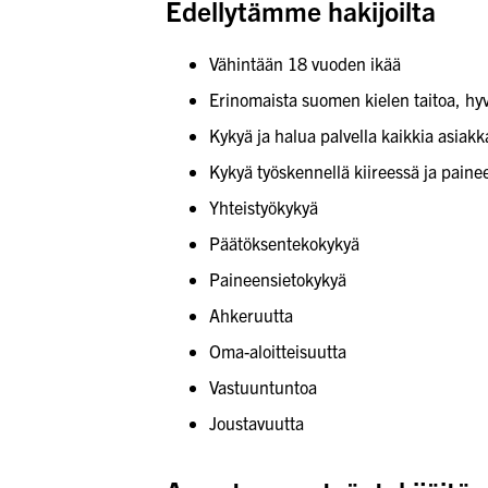
Edellytämme hakijoilta
Vähintään 18 vuoden ikää
Erinomaista suomen kielen taitoa, hyv
Kykyä ja halua palvella kaikkia asiakk
Kykyä työskennellä kiireessä ja paine
Yhteistyökykyä
Päätöksentekokykyä
Paineensietokykyä
Ahkeruutta
Oma-aloitteisuutta
Vastuuntuntoa
Joustavuutta