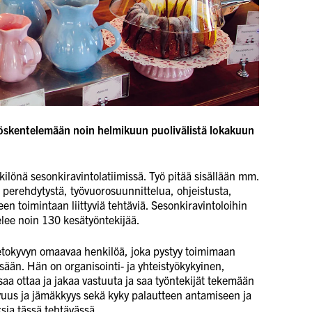
öskentelemään noin helmikuun puolivälistä lokakuun
ilönä sesonkiravintolatiimissä. Työ pitää sisällään mm.
perehdytystä, työvuorosuunnittelua, ohjeistusta,
een toimintaan liittyviä tehtäviä. Sesonkiravintoloihin
elee noin 130 kesätyöntekijää.
okyvyn omaavaa henkilöä, joka pystyy toimimaan
ssään. Hän on organisointi- ja yhteistyökykyinen,
saa ottaa ja jakaa vastuuta ja saa työntekijät tekemään
vuus ja jämäkkyys sekä kyky palautteen antamiseen ja
sia tässä tehtävässä.