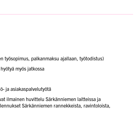
en työsopimus, palkanmaksu ajallaan, työtodistus)
n hyötyä myös jatkossa
ö- ja asiakaspalvelutyötä
at ilmainen huvittelu Särkänniemen laitteissa ja
alennukset Särkänniemen rannekkeista, ravintoloista,
.