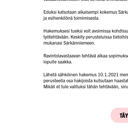
Eduksi katsotaan aikaisempi kokemus Särkä
ja esihenkilönä toimimisesta.
Hakemuksesi tueksi voit avoimissa kohdissa
työtehtävään. Keskity perusteluissa tietoihis
mukanasi Särkänniemeen.
Ravintolavastaavan tehtävä alkaa sopimuk
lopulle saakka.
Lähetä sähköinen hakemus 10.1.2021 menn
perusteella osa hakijoista kutsutaan haast
Mikäli et tule valituksi tähän tehtävään, si
TÄ