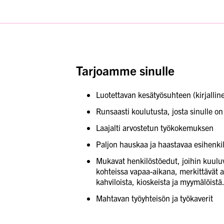
Tarjoamme sinulle
Luotettavan kesätyösuhteen (kirjallin
Runsaasti koulutusta, josta sinulle o
Laajalti arvostetun työkokemuksen
Paljon hauskaa ja haastavaa esihenkil
Mukavat henkilöstöedut, joihin kuuluv
kohteissa vapaa-aikana, merkittävät 
kahviloista, kioskeista ja myymälöistä
Mahtavan työyhteisön ja työkaverit