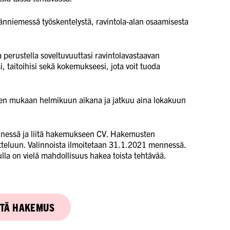
nniemessä työskentelystä, ravintola-alan osaamisesta
 perustella soveltuvuuttasi ravintolavastaavan
i, taitoihisi sekä kokemukseesi, jota voit tuoda
sen mukaan helmikuun aikana ja jatkuu aina lokakuun
essä ja liitä hakemukseen CV. Hakemusten
atteluun. Valinnoista ilmoitetaan 31.1.2021 mennessä.
nulla on vielä mahdollisuus hakea toista tehtävää.
YTÄ HAKEMUS