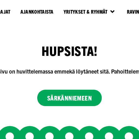
OAJAT
AJANKOHTAISTA
YRITYKSET & RYHMÄT
RAVI
HUPSISTA!
sivu on huvittelemassa emmekä löytäneet sitä. Pahoittele
SÄRKÄNNIEMEEN